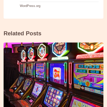
WordPress.org
Related Posts