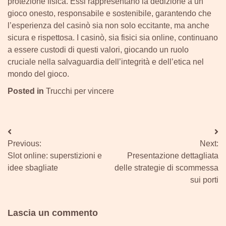
protezione fisica. Essi rappresentano la dedizione a un
gioco onesto, responsabile e sostenibile, garantendo che
l’esperienza del casinò sia non solo eccitante, ma anche
sicura e rispettosa. I casinò, sia fisici sia online, continuano
a essere custodi di questi valori, giocando un ruolo
cruciale nella salvaguardia dell’integrità e dell’etica nel
mondo del gioco.
Posted in
Trucchi per vincere
Navigazione
Previous:
Next:
articoli
Slot online: superstizioni e
Presentazione dettagliata
idee sbagliate
delle strategie di scommessa
sui porti
Lascia un commento